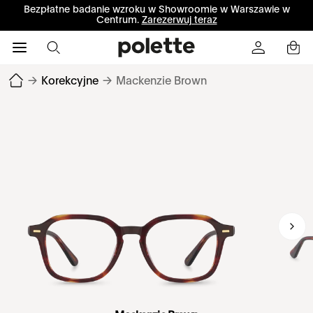
Bezpłatne badanie wzroku w Showroomie w Warszawie w
Centrum.
Zarezerwuj teraz
→
Korekcyjne
→
Mackenzie Brown