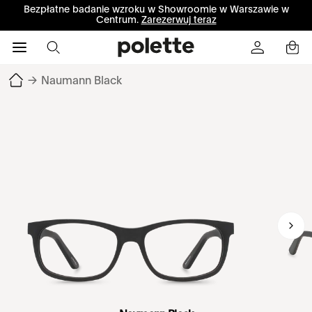
Bezpłatne badanie wzroku w Showroomie w Warszawie w
Centrum.
Zarezerwuj teraz
→
Naumann Black