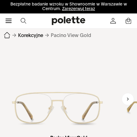
Bezpłatne badanie wzroku w Showroomie w Warszawie w
Centrum.
Zarezerwuj teraz
→
Korekcyjne
→
Pacino View Gold