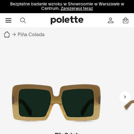
Bezpłatne badanie wzroku w Showroomie w Warszawie w
Centrum.
Zarezerwuj teraz
→
Piña Colada