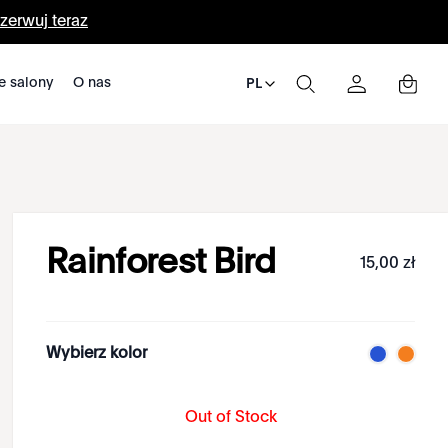
zerwuj teraz
e salony
O nas
PL
Rainforest Bird
15
,
00
zł
Wybierz kolor
Out of Stock