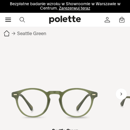
Bezpłatne badanie wzroku w Showroomie w Warszawie w
Centrum.
Zarezerwuj teraz
→
Seattle Green