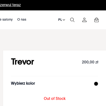
zerwuj teraz
e salony
O nas
PL
Trevor
200
,
00
zł
Wybierz kolor
Out of Stock