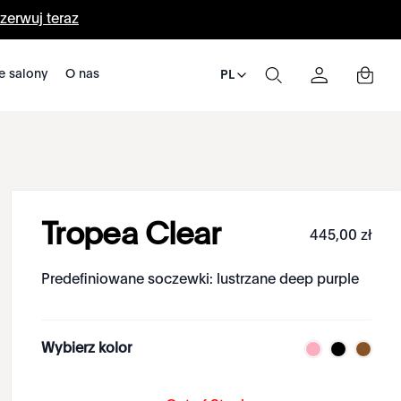
zerwuj teraz
e salony
O nas
PL
Tropea Clear
445
,
00
zł
Predefiniowane soczewki: lustrzane deep purple
Wybierz kolor