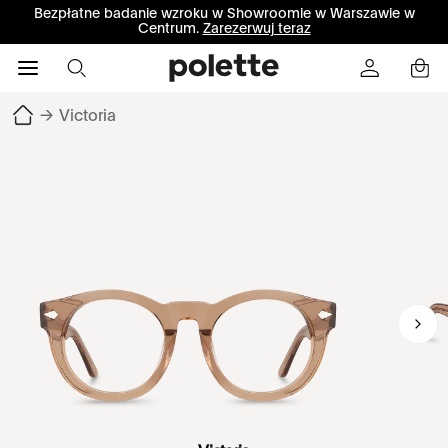
Bezpłatne badanie wzroku w Showroomie w Warszawie w
Centrum.
Zarezerwuj teraz
→
Victoria