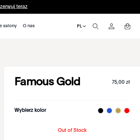
zerwuj teraz
e salony
O nas
PL
Famous Gold
75
,
00
zł
Wybierz kolor
Out of Stock